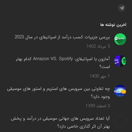
مارا در اینجا پیدا کنید:
تلگرام
صفحه
آخرین نوشته ها
در
پنجره
بررسی جزییات کسب درآمد از اسپاتیفای در سال 2023
جدید
5 مرداد 1402
باز
می‌شود
آمازون یا اسپاتیفای: Amazon VS. Spotify کدام بهتر
است؟
1 مهر 1400
چه تفاوتی بین سرویس های استریم و استور های موسیقی
وجود دارد؟
3 اسفند 1399
آیا تعداد سرویس های جهانی موسیقی در درآمد و پخش
بهتر آن اثر گذاری خاصی دارد؟