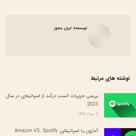
گذاری
گذاری
گذاری
گذاری
در
در
در
در
فیسبوک
X
پینترست
لینک‌دین
نویسنده:
ایران مجوز
نوشته های مرتبط
بررسی جزییات کسب درآمد از اسپاتیفای در سال
2023
5 مرداد 1402
آمازون یا اسپاتیفای: Amazon VS. Spotify