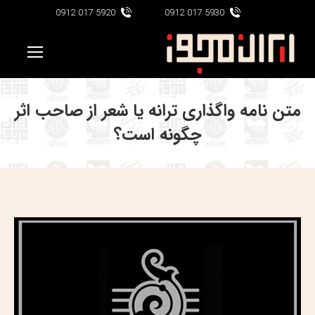
5920 017 0912
5930 017 0912
متن نامه واگذاری ترانه یا شعر از صاحب اثر
چگونه است؟