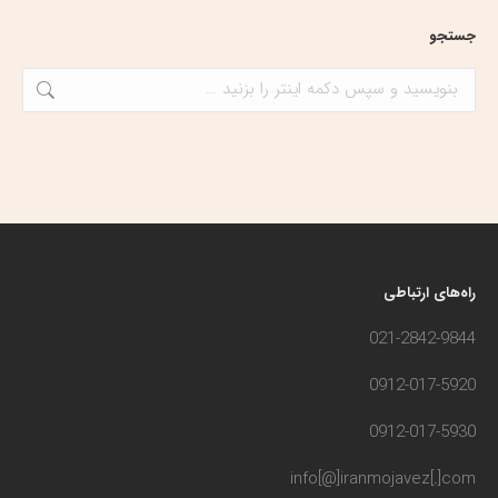
جستجو
جستجو:
راه‌های ارتباطی
021-2842-9844
0912-017-5920
0912-017-5930
info[@]iranmojavez[.]com