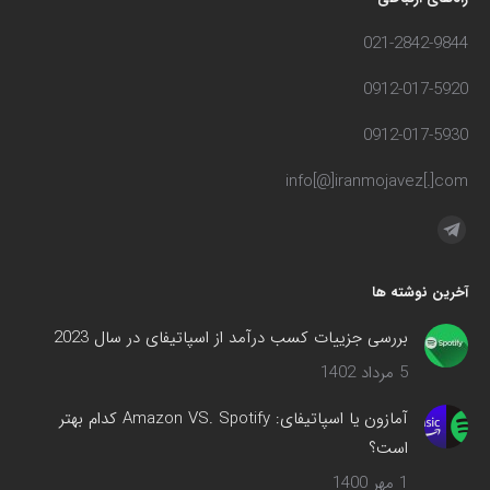
021-2842-9844
0912-017-5920
0912-017-5930
info[@]iranmojavez[.]com
مارا در اینجا پیدا کنید:
تلگرام
صفحه
آخرین نوشته ها
در
پنجره
بررسی جزییات کسب درآمد از اسپاتیفای در سال 2023
جدید
5 مرداد 1402
باز
می‌شود
آمازون یا اسپاتیفای: Amazon VS. Spotify کدام بهتر
است؟
1 مهر 1400