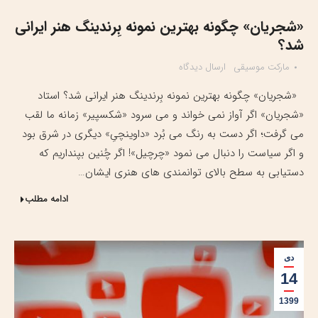
«شجریان» چگونه بهترین نمونه بِرندینگ هنر ایرانی
شد؟
مارکت موسیقی
ارسال دیدگاه
«شجریان» چگونه بهترین نمونه بِرندینگ هنر ایرانی شد؟ استاد
«شجریان» اگر آواز نمی خواند و می سرود «شکسپیر» زمانه ما لقب
می گرفت؛ اگر دست به رنگ می بُرد «داوینچیِ» دیگری در شرق بود
و اگر سیاست را دنبال می نمود «چرچیل»! اگر چُنین بپنداریم که
دستیابی به سطح بالای توانمندی های هنری ایشان…
ادامه مطلب
دی
14
1399