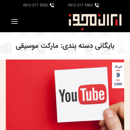
5920 017 0912
5930 017 0912
بایگانی دسته بندی:
مارکت موسیقی
خرداد
9
1400