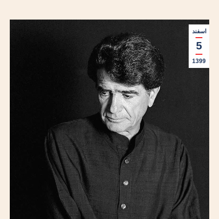
اسفند
5
1399