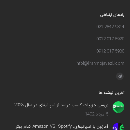
راه‌های ارتباطی
021-2842-9844
0912-017-5920
0912-017-5930
info[@]iranmojavez[.]com
مارا در اینجا پیدا کنید:
تلگرام
صفحه
آخرین نوشته ها
در
پنجره
بررسی جزییات کسب درآمد از اسپاتیفای در سال 2023
جدید
5 مرداد 1402
باز
می‌شود
آمازون یا اسپاتیفای: Amazon VS. Spotify کدام بهتر