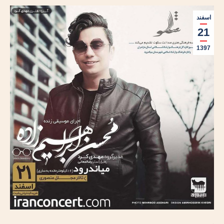
اسفند
21
1397