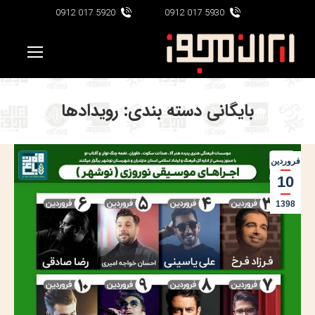
5920 017 0912
5930 017 0912
بایگانی دسته بندی:
رویدادها
فروردین
10
1398