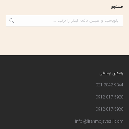
جستجو
جستجو:
راه‌های ارتباطی
021-2842-9844
0912-017-5920
0912-017-5930
info[@]iranmojavez[.]com