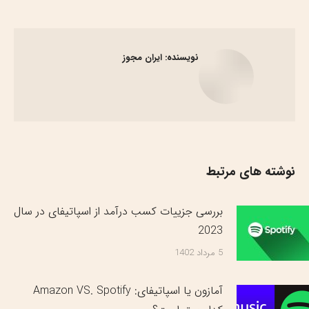
گذاری
گذاری
گذاری
گذاری
در
در
در
در
فیسبوک
X
پینترست
لینک‌دین
نویسنده:
ایران مجوز
نوشته های مرتبط
بررسی جزییات کسب درآمد از اسپاتیفای در سال
2023
5 مرداد 1402
آمازون یا اسپاتیفای: Amazon VS. Spotify