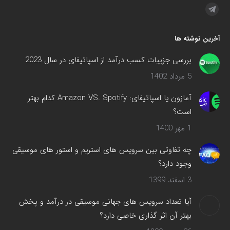
مارا در اینجا پیدا کنید:
تلگرام
صفحه
آخرین نوشته ها
در
پنجره
بررسی جزییات کسب درآمد از اسپاتیفای در سال 2023
جدید
5 مرداد 1402
باز
می‌شود
آمازون یا اسپاتیفای: Amazon VS. Spotify کدام بهتر
است؟
1 مهر 1400
چه تفاوتی بین سرویس های استریم و استور های موسیقی
وجود دارد؟
3 اسفند 1399
آیا تعداد سرویس های جهانی موسیقی در درآمد و پخش
بهتر آن اثر گذاری خاصی دارد؟