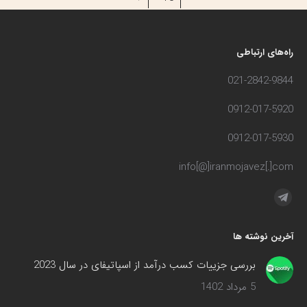
راه‌های ارتباطی
021-2842-9844
0912-017-5920
0912-017-5930
info[@]iranmojavez[.]com
مارا در اینجا پیدا کنید:
تلگرام
صفحه
آخرین نوشته ها
در
پنجره
بررسی جزییات کسب درآمد از اسپاتیفای در سال 2023
جدید
5 مرداد 1402
باز