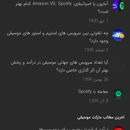
می‌شود
آمازون یا اسپاتیفای: Amazon VS. Spotify کدام بهتر
است؟
1 مهر 1400
چه تفاوتی بین سرویس های استریم و استور های موسیقی
وجود دارد؟
3 اسفند 1399
آیا تعداد سرویس های جهانی موسیقی در درآمد و پخش
بهتر آن اثر گذاری خاصی دارد؟
26 بهمن 1399
معامله با Spotify
8 آذر 1399
آخرین مطالب مارکت موسیقی
درآمد از شورتز یوتیوب برای موزیسین‌ها